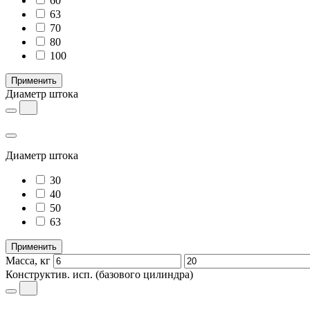
60
63
70
80
100
Применить
Диаметр штока
Диаметр штока
30
40
50
63
Применить
Масса, кг
Конструктив. исп.
(базового цилиндра)