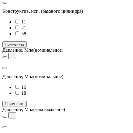
Конструктив. исп.
(базового цилиндра)
11
21
58
Применить
Давление, Мпа
(номинальное)
Давление, Мпа
(номинальное)
16
18
Применить
Давление, Мпа
(максимальное)