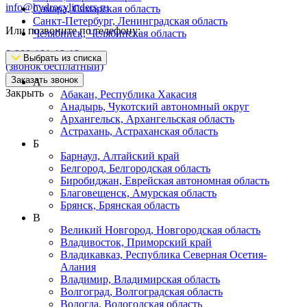
info@hydrocylinders.ru
Самара, Самарская область
Санкт-Петербург, Ленинградская область
Или позвоните по телефону:
Челябинск, Челябинская область
8-800-101-19-19
Выбрать из списка
(звонок бесплатный)
Заказать звонок
А
Закрыть
Абакан, Республика Хакасия
Анадырь, Чукотский автономный округ
Архангельск, Архангельская область
Астрахань, Астраханская область
Б
Барнаул, Алтайский край
Белгород, Белгородская область
Биробиджан, Еврейская автономная область
Благовещенск, Амурская область
Брянск, Брянская область
В
Великий Новгород, Новгородская область
Владивосток, Приморский край
Владикавказ, Республика Северная Осетия-
Алания
Владимир, Владимирская область
Волгоград, Волгоградская область
Вологда, Вологодская область