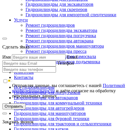
Гидроцилиндры для экскаваторов
Гидроцилиндры для скреперов
Гидроцилиндры для импортной спецтехники
Услуги
Ремонт гидроцилиндров
Ремонт гидроцилиндра экскаватора
Ремонт гидроцилиндра погрузчика
Ремонт гидроцилиндра автокрана
Ремонт гидроцилиндров манипулятора
Сделать заказ
Ремонт гидроцилиндра пресса
Ремонт гидроцилиндров самосвала
Имя
Email
Ремонт гидроцилиндров подъемника
Телефон
Производство
Клиентам
Контакты
Отправляя данные, вы соглашаетесь с нашей
Политикой
Все гидроцилиндры
конфиденциальности
и даёте согласие на обработку
Гидроцилиндры для погрузчиков
персональных данных
Гидроцилиндры для автокранов
Гидроцилиндры для коммунальной техники
Отправить
Гидроцилиндры для автогрейдеров
Гидроцилиндры для манипуляторов
Гидроцилиндры для буровой техники
Заказать звонок
Гидроцилиндры для тракторов и сельхозтехники
Гидроцилиндры для катков