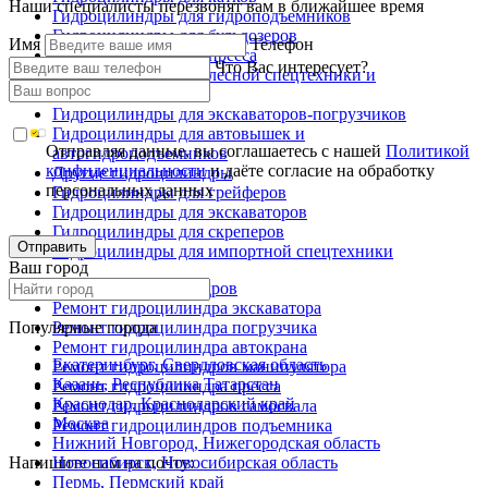
Наши специалисты перезвонят вам в ближайшее время
Гидроцилиндры для гидроподъемников
Гидроцилиндры для бульдозеров
Имя
Телефон
Гидроцилиндры для пресса
Что Вас интересует?
Гидроцилиндры для лесной спецтехники и
металловозов
Гидроцилиндры для экскаваторов-погрузчиков
Гидроцилиндры для автовышек и
Отправляя данные, вы соглашаетесь с нашей
Политикой
автогидроподъемников
конфиденциальности
и даёте согласие на обработку
Другие гидроцилиндры
персональных данных
Гидроцилиндры для грейферов
Гидроцилиндры для экскаваторов
Гидроцилиндры для скреперов
Отправить
Гидроцилиндры для импортной спецтехники
Ваш город
Ремонт гидроцилиндров
Ремонт гидроцилиндра экскаватора
Популярные города
Ремонт гидроцилиндра погрузчика
Ремонт гидроцилиндра автокрана
Екатеринбург, Свердловская область
Ремонт гидроцилиндров манипулятора
Казань, Республика Татарстан
Ремонт гидроцилиндра пресса
Краснодар, Краснодарский край
Ремонт гидроцилиндров самосвала
Москва
Ремонт гидроцилиндров подъемника
Нижний Новгород, Нижегородская область
Напишите нам на почту:
Новосибирск, Новосибирская область
Пермь, Пермский край