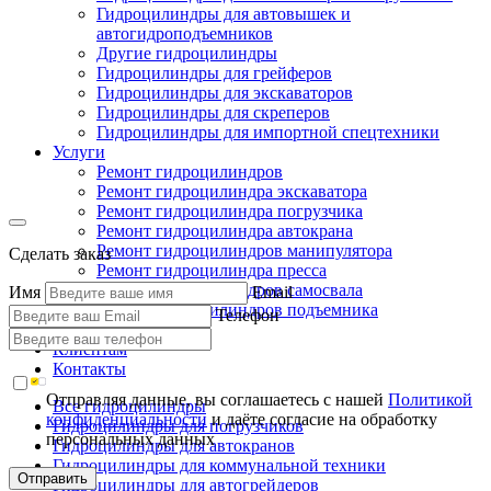
Гидроцилиндры для автовышек и
автогидроподъемников
Другие гидроцилиндры
Гидроцилиндры для грейферов
Гидроцилиндры для экскаваторов
Гидроцилиндры для скреперов
Гидроцилиндры для импортной спецтехники
Услуги
Ремонт гидроцилиндров
Ремонт гидроцилиндра экскаватора
Ремонт гидроцилиндра погрузчика
Ремонт гидроцилиндра автокрана
Ремонт гидроцилиндров манипулятора
Сделать заказ
Ремонт гидроцилиндра пресса
Ремонт гидроцилиндров самосвала
Имя
Email
Ремонт гидроцилиндров подъемника
Телефон
Производство
Клиентам
Контакты
Отправляя данные, вы соглашаетесь с нашей
Политикой
Все гидроцилиндры
конфиденциальности
и даёте согласие на обработку
Гидроцилиндры для погрузчиков
персональных данных
Гидроцилиндры для автокранов
Гидроцилиндры для коммунальной техники
Отправить
Гидроцилиндры для автогрейдеров