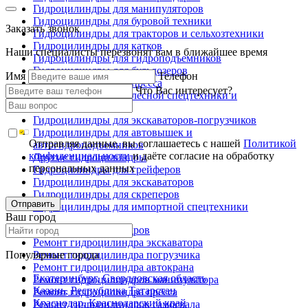
Гидроцилиндры для манипуляторов
Гидроцилиндры для буровой техники
Заказать звонок
Гидроцилиндры для тракторов и сельхозтехники
Гидроцилиндры для катков
Наши специалисты перезвонят вам в ближайшее время
Гидроцилиндры для гидроподъемников
Гидроцилиндры для бульдозеров
Имя
Телефон
Гидроцилиндры для пресса
Что Вас интересует?
Гидроцилиндры для лесной спецтехники и
металловозов
Гидроцилиндры для экскаваторов-погрузчиков
Гидроцилиндры для автовышек и
Отправляя данные, вы соглашаетесь с нашей
Политикой
автогидроподъемников
конфиденциальности
и даёте согласие на обработку
Другие гидроцилиндры
персональных данных
Гидроцилиндры для грейферов
Гидроцилиндры для экскаваторов
Гидроцилиндры для скреперов
Отправить
Гидроцилиндры для импортной спецтехники
Ваш город
Ремонт гидроцилиндров
Ремонт гидроцилиндра экскаватора
Популярные города
Ремонт гидроцилиндра погрузчика
Ремонт гидроцилиндра автокрана
Екатеринбург, Свердловская область
Ремонт гидроцилиндров манипулятора
Казань, Республика Татарстан
Ремонт гидроцилиндра пресса
Краснодар, Краснодарский край
Ремонт гидроцилиндров самосвала