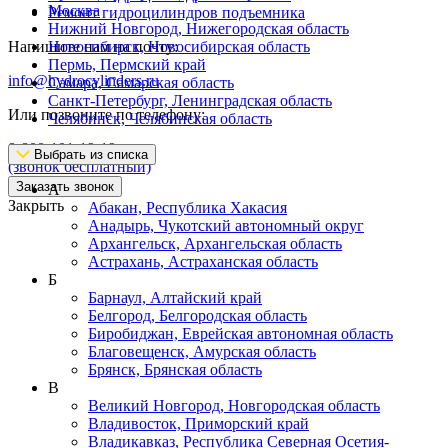
Москва
Ремонт гидроцилиндров подъемника
Нижний Новгород, Нижегородская область
Напишите нам на почту:
Новосибирск, Новосибирская область
Пермь, Пермский край
info@hydrocylinders.ru
Самара, Самарская область
Санкт-Петербург, Ленинградская область
Или позвоните по телефону:
Челябинск, Челябинская область
8-800-101-19-19
Выбрать из списка
(звонок бесплатный)
Заказать звонок
А
Закрыть
Абакан, Республика Хакасия
Анадырь, Чукотский автономный округ
Архангельск, Архангельская область
Астрахань, Астраханская область
Б
Барнаул, Алтайский край
Белгород, Белгородская область
Биробиджан, Еврейская автономная область
Благовещенск, Амурская область
Брянск, Брянская область
В
Великий Новгород, Новгородская область
Владивосток, Приморский край
Владикавказ, Республика Северная Осетия-